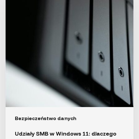
w Windows
11:
dlaczego
to czasem
nie działa
i jak
to naprawić
Bezpieczeństwo danych
Udziały SMB w Windows 11: dlaczego