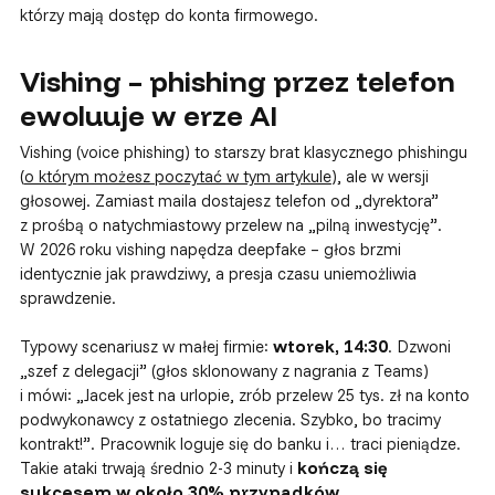
którzy mają dostęp do konta firmowego.
Vishing – phishing przez telefon
ewoluuje w erze AI
Vishing (voice phishing) to starszy brat klasycznego phishingu
(
o którym możesz poczytać w tym artykule
), ale w wersji
głosowej. Zamiast maila dostajesz telefon od „dyrektora”
z prośbą o natychmiastowy przelew na „pilną inwestycję”.
W 2026 roku vishing napędza deepfake – głos brzmi
identycznie jak prawdziwy, a presja czasu uniemożliwia
sprawdzenie.
Typowy scenariusz w małej firmie:
wtorek, 14:30
. Dzwoni
„szef z delegacji” (głos sklonowany z nagrania z Teams)
i mówi: „Jacek jest na urlopie, zrób przelew 25 tys. zł na konto
podwykonawcy z ostatniego zlecenia. Szybko, bo tracimy
kontrakt!”. Pracownik loguje się do banku i… traci pieniądze.
Takie ataki trwają średnio 2-3 minuty i
kończą się
sukcesem w około 30% przypadków
.