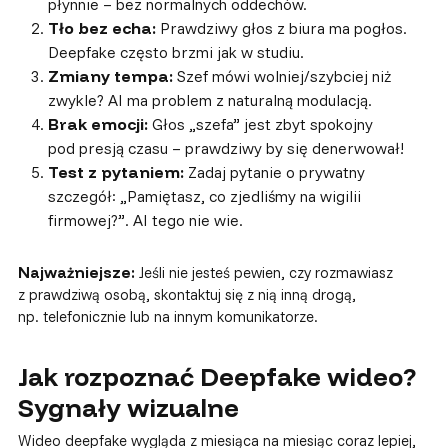
płynnie – bez normalnych oddechów.
Tło bez echa:
Prawdziwy głos z biura ma pogłos.
Deepfake często brzmi jak w studiu.
Zmiany tempa:
Szef mówi wolniej/szybciej niż
zwykle? AI ma problem z naturalną modulacją.
Brak emocji:
Głos „szefa” jest zbyt spokojny
pod presją czasu – prawdziwy by się denerwował!
Test z pytaniem:
Zadaj pytanie o prywatny
szczegół: „Pamiętasz, co zjedliśmy na wigilii
firmowej?”. AI tego nie wie.
Najważniejsze:
Jeśli nie jesteś pewien, czy rozmawiasz
z prawdziwą osobą, skontaktuj się z nią inną drogą,
np. telefonicznie lub na innym komunikatorze.
Jak rozpoznać Deepfake wideo?
Sygnały wizualne
Wideo deepfake wygląda z miesiąca na miesiąc coraz lepiej,