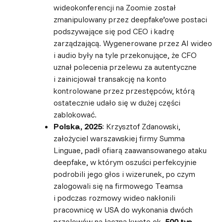
wideokonferencji na Zoomie został
zmanipulowany przez deepfake’owe postaci
podszywające się pod CEO i kadrę
zarządzającą. Wygenerowane przez AI wideo
i audio były na tyle przekonujące, że CFO
uznał polecenia przelewu za autentyczne
i zainicjował transakcję na konto
kontrolowane przez przestępców, którą
ostatecznie udało się w dużej części
zablokować.
Polska, 2025
: Krzysztof Zdanowski,
założyciel warszawskiej firmy Summa
Linguae, padł ofiarą zaawansowanego ataku
deepfake, w którym oszuści perfekcyjnie
podrobili jego głos i wizerunek, po czym
zalogowali się na firmowego Teamsa
i podczas rozmowy wideo nakłonili
pracownicę w USA do wykonania dwóch
przelewów na łączną kwotę ok.
500 tys.