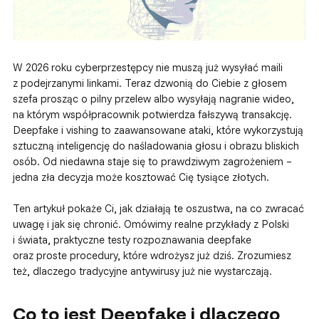
W 2026 roku cyberprzestępcy nie muszą już wysyłać maili
z podejrzanymi linkami. Teraz dzwonią do Ciebie z głosem
szefa prosząc o pilny przelew albo wysyłają nagranie wideo,
na którym współpracownik potwierdza fałszywą transakcję.
Deepfake i vishing to zaawansowane ataki, które wykorzystują
sztuczną inteligencję do naśladowania głosu i obrazu bliskich
osób. Od niedawna staje się to prawdziwym zagrożeniem –
jedna zła decyzja może kosztować Cię tysiące złotych.
Ten artykuł pokaże Ci, jak działają te oszustwa, na co zwracać
uwagę i jak się chronić. Omówimy realne przykłady z Polski
i świata, praktyczne testy rozpoznawania deepfake
oraz proste procedury, które wdrożysz już dziś. Zrozumiesz
też, dlaczego tradycyjne antywirusy już nie wystarczają.
Co to jest Deepfake i dlaczego