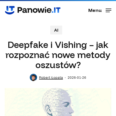
Skip
Menu
to
Menu
main
content
AI
Deepfake i Vishing – jak
rozpoznać nowe metody
oszustów?
Robert Łopata
2026-01-26