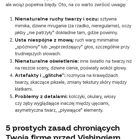
ale wciąż popełnia błędy. Oto, na co warto zwrócić uwagę:
Nienaturalne ruchy twarzy i oczu:
sztywna
mimika, dziwne mruganie (za rzadko, nieregularnie), oczy
jakby „nie patrzyły” dokładnie tam, gdzie powinny.
Usta niespójne z mową:
ruch warg minimalnie
„spóźniony” lub „wyprzedzający” głos, szczególnie przy
trudniejszych słowach.
Nienaturalne oświetlenie:
inne światło na twarzy niż
na reszcie sceny, dziwne cienie, poświaty wokół głowy.
Artefakty i „glitche”:
rozmycia na krawędziach
twarzy, skaczące piksele, zmiany tekstury skóry między
klatkami.
Problemy z detalami:
kolczyki, okulary, włosy
czy zęby wyglądające inaczej między ujęciami,
asymetryczna twarz, „pływające” elementy.
5 prostych zasad chroniących
Twoją firmę przed Vishingiem