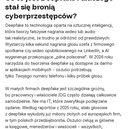
stał się bronią
cyberprzestępców?
Deepfake to technologia oparta na sztucznej inteligencji,
która tworzy fałszywe nagrania wideo lub audio
tak realistyczne, że trudno je odróżnić od prawdziwych.
Wystarczy kilka sekund nagrania głosu szefa z firmowego
spotkania czy wideo opublikowanego na LinkedIn, a AI
wygeneruje przekonujące „pilne polecenie”. W 2026 roku
narzędzia do tworzenia deepfake są dostępne za darmo
w aplikacjach mobilnych – oszuści potrzebują
tylko Twojego numeru telefonu i kilku próbek głosu.
W małych firmach deepfake jest szczególnie groźny,
bo pracownicy i właściciele JDG często działają całkowicie
samodzielnie. Nie ma IT, które zweryfikuje podejrzane
żądanie. Według raportów z 2025 roku, ataki głosowe
z deepfake wyłudziły już miliony złotych od europejskich firm,
w tym polskich przedsiębiorstw. Oszuści celują w głównie
w księgowe, menedżerów i właścicieli – wszystkich,