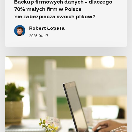
Backup firmowych danych – dlaczego
70% małych firm w Polsce
nie zabezpiecza swoich plików?
Robert Łopata
2025-04-17
Tani
laptop
do pracy
–
czy „leżaki
magazynowe”
mają
sens?