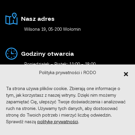
Nasz adres
Wilsona 19, 05-200 Wołomin
Godziny otwarcia
Poniedziałek – Piątek: 11:00 – 18:00
Weekend, święta i inne dni: Po wcześniejszym
Polityka prywatności i RODO
umówieniu
Ta strona używa plików cookie. Zbierają one informacje o
tym, jak korzystasz z naszej witryny. Dzięki nim możemy
Obszar działania
zapamiętać Cię, ulepszyć Twoje doświadczenia i analizować
ruch na stronie. Używamy tych danych, aby dostosować
Działamy w Wołominie, powiecie wołomińskim
stronę do Twoich potrzeb i mierzyć liczbę odwiedzin.
i Warszawie. Darmowy transport w Wołominie
Sprawdź naszą
politykę prywatności
.
i okolicach.