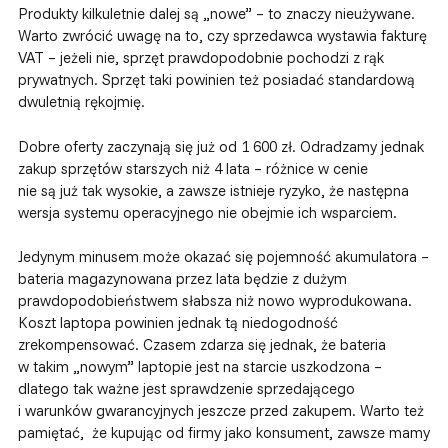
Produkty kilkuletnie dalej są „nowe” – to znaczy nieużywane.
Warto zwrócić uwagę na to, czy sprzedawca wystawia fakturę
VAT – jeżeli nie, sprzęt prawdopodobnie pochodzi z rąk
prywatnych. Sprzęt taki powinien też posiadać standardową
dwuletnią rękojmię.
Dobre oferty zaczynają się już od 1 600 zł. Odradzamy jednak
zakup sprzętów starszych niż 4 lata – różnice w cenie
nie są już tak wysokie, a zawsze istnieje ryzyko, że następna
wersja systemu operacyjnego nie obejmie ich wsparciem.
Jedynym minusem może okazać się pojemność akumulatora –
bateria magazynowana przez lata będzie z dużym
prawdopodobieństwem słabsza niż nowo wyprodukowana.
Koszt laptopa powinien jednak tą niedogodność
zrekompensować. Czasem zdarza się jednak, że bateria
w takim „nowym” laptopie jest na starcie uszkodzona –
dlatego tak ważne jest sprawdzenie sprzedającego
i warunków gwarancyjnych jeszcze przed zakupem. Warto też
pamiętać, że kupując od firmy jako konsument, zawsze mamy