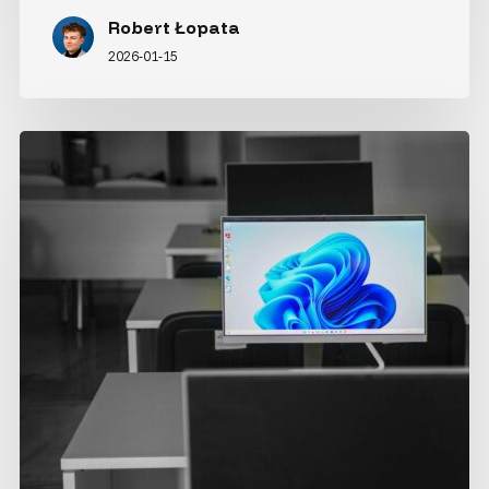
Robert Łopata
2026-01-15
Koniec
wsparcia
Windows
10
–
co teraz?