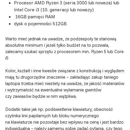
Procesor AMD Ryzen 3 (seria 3000 lub nowsza) lub
Intel Core i3 (10. generacji lub nowszy)
16GB pamięci RAM
dysk o pojemności 512GB
Warto mieć jednak na uwadze, że podzespoły te stanowią
absolutne minimum i jeżeli tylko budżet na to pozwala,
zalecamy szukać sprzętu z procesorem min. Ryzen 5 lub Core
i5
Kolor, kształt i inne kwestie związane z konstrukcją i wyglądem
mają tu drugorzędne znaczenie – zakładając zakup taniego
laptopa trzeba mieć niestety na uwadze, że jakość materiałów
i wytrzymałość na ewentualne wyłamanie gwintów
czy zawiasów będzie w nim wątpliwa.
Dodatki takie jak np. podświetlenie klawiatury, obecność
czytnika linii papilarnych lub bloku numerycznego
na klawiaturze nie pozostaje bez wpływu na cenę i jest bardzo
indywidualna – należy samemu sobie zadać pytania, czy tego