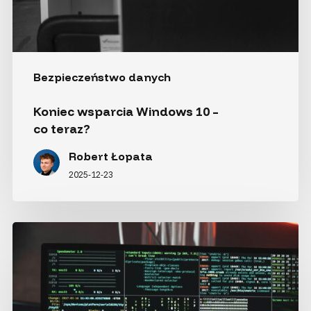
Bezpieczeństwo danych
Koniec wsparcia Windows 10 –
co teraz?
Robert Łopata
2025-12-23
Ataki
phishingowe
–
jak
się