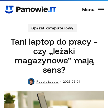
Skip
Menu
to
Menu
main
content
Sprzęt komputerowy
Tani laptop do pracy –
czy „leżaki
magazynowe” mają
sens?
Robert Łopata
2025-06-04