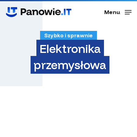
Skip
Menu
to
Menu
main
content
Szybko i sprawnie
Elektronika
przemysłowa