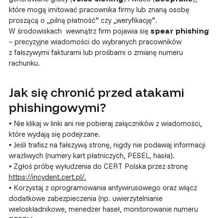
które mogą imitować pracownika firmy lub znaną osobę
proszącą o „pilną płatność” czy „weryfikację”.
W środowiskach wewnątrz firm pojawia się
spear phishing
– precyzyjne wiadomości do wybranych pracowników
z fałszywymi fakturami lub prośbami o zmianę numeru
rachunku.
Jak się chronić przed atakami
phishingowymi?
• Nie klikaj w linki ani nie pobieraj załączników z wiadomości,
które wydają się podejrzane.
• Jeśli trafisz na fałszywą stronę, nigdy nie podawaj informacji
wrażliwych (numery kart płatniczych, PESEL, hasła).
• Zgłoś próbę wyłudzenia do CERT Polska przez stronę
https://incydent.cert.pl/.
• Korzystaj z oprogramowania antywirusowego oraz włącz
dodatkowe zabezpieczenia (np. uwierzytelnianie
wieloskładnikowe, menedżer haseł, monitorowanie numeru