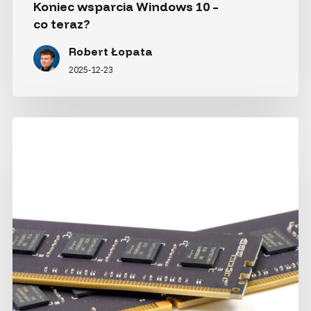
Koniec wsparcia Windows 10 –
co teraz?
Robert Łopata
2025-12-23
16
czy 32
GB
RAM
w czasach
drożejącej
pamięci:
jak
rozsądnie
wybrać
ilość?