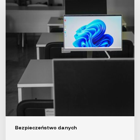
wsparcia
Windows
10
–
co teraz?
Bezpieczeństwo danych