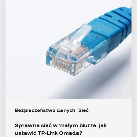
biurze:
jak
ustawić
TP-
Link
Omada?
Bezpieczeństwo danych
Sieć
Sprawna sieć w małym biurze: jak
ustawić TP-Link Omada?