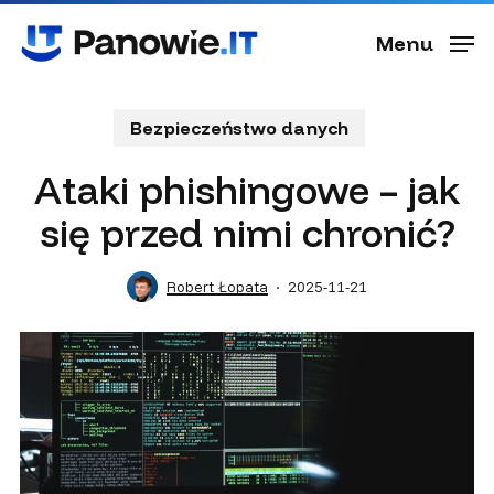
Skip
Menu
to
Menu
main
content
Bezpieczeństwo danych
Ataki phishingowe – jak
się przed nimi chronić?
Robert Łopata
2025-11-21