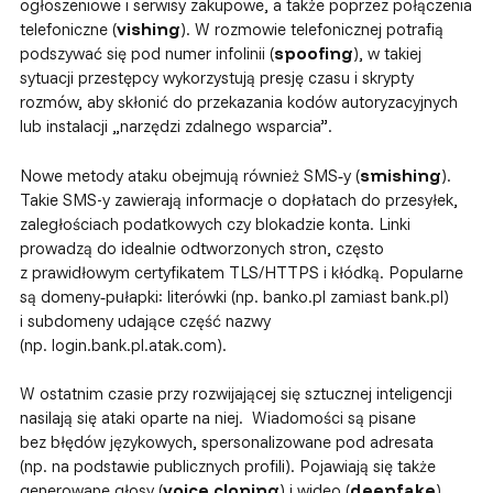
ogłoszeniowe i serwisy zakupowe, a także poprzez połączenia
telefoniczne (
vishing
). W rozmowie telefonicznej potrafią
podszywać się pod numer infolinii (
spoofing
), w takiej
sytuacji przestępcy wykorzystują presję czasu i skrypty
rozmów, aby skłonić do przekazania kodów autoryzacyjnych
lub instalacji „narzędzi zdalnego wsparcia”.
Nowe metody ataku obejmują również SMS‑y (
smishing
).
Takie SMS-y zawierają informacje o dopłatach do przesyłek,
zaległościach podatkowych czy blokadzie konta. Linki
prowadzą do idealnie odtworzonych stron, często
z prawidłowym certyfikatem TLS/HTTPS i kłódką. Popularne
są domeny‑pułapki: literówki (np. banko.pl zamiast bank.pl)
i subdomeny udające część nazwy
(np. login.bank.pl.atak.com).
W ostatnim czasie przy rozwijającej się sztucznej inteligencji
nasilają się ataki oparte na niej. Wiadomości są pisane
bez błędów językowych, spersonalizowane pod adresata
(np. na podstawie publicznych profili). Pojawiają się także
generowane głosy (
voice cloning
) i wideo (
deepfake
),